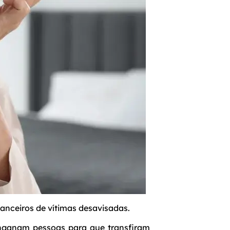
nanceiros de vítimas desavisadas.
enganam pessoas para que transfiram