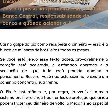
Início
|
Golpes
|
Caí no golpe do Pix:
passo a passo nas primeiras 24h, MED do
Banco Central, responsabilidade do
banco e quando acionar a Justiça
Caí no golpe do pix como recuperar o dinheiro — essa é a
busca de milhares de brasileiros todos os meses.
Se você está lendo esse texto agora, provavelmente o
coração está acelerado, o estômago apertado e a
sensação de que tudo está perdido domina o
pensamento. Respira. Você não está sozinho, e existe um
caminho concreto à sua frente.
O Pix é instantâneo e, por regra, irreversível, mas o
sistema brasileiro criou três frentes de proteção que ainda
podem trazer seu dinheiro de volta: o Mecanismo Especial