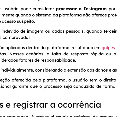
o usuário pode considerar
processar o Instagram
por 
almente quando o sistema da plataforma não oferece pr
e acesso suspeito.
 indevido de imagem ou dados pessoais, quando terceiros
as comprovadas.
são aplicados dentro da plataforma, resultando em
golpes 
das. Nesses cenários, a falta de resposta rápida ou 
derados fatores de responsabilidade.
 individualmente, considerando a extensão dos danos e as
eção oferecida pela plataforma, o usuário tem o direito
ssional garante que o processo seja conduzido de forma
 e registrar a ocorrência
 de segurança, é essencial reunir o máximo de provas a