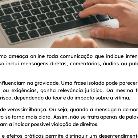
como ameaça online toda comunicação que indique inten
sso inclui mensagens diretas, comentários, áudios ou pu
 influenciam na gravidade. Uma frase isolada pode parece
ção ou exigências, ganha relevância jurídica. Da mesma
risco, dependendo do teor e do impacto sobre a vítima.
o de verossimilhança. Ou seja, quando a mensagem demon
 se torna mais claro. Assim, não se trata apenas de pal
m a indicar possível violação de direitos.
to e efeitos práticos permite distinguir um desentendim